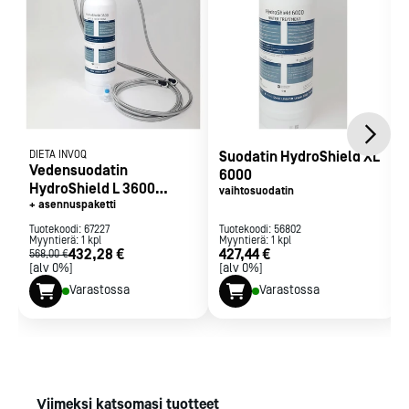
DIETA INVOQ
Suodatin HydroShield XL
Vedensuodatin
6000
HydroShield L 3600
vaihtosuodatin
Invoq, WS A-2-C
+ asennuspaketti
Tuotekoodi:
67227
Tuotekoodi:
56802
Myyntierä:
1
kpl
Myyntierä:
1
kpl
432,28 €
427,44 €
568,00 €
[alv 0%]
[alv 0%]
Varastossa
Varastossa
Viimeksi katsomasi tuotteet