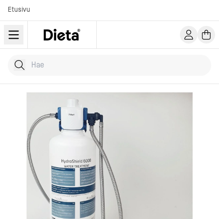
Etusivu
Hae tuotteita
Kirjoita hakusana...