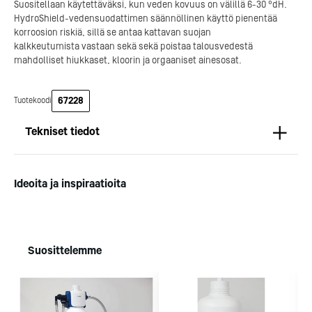
Suositellaan käytettäväksi, kun veden kovuus on välillä 6-30 °dH.
HydroShield-vedensuodattimen säännöllinen käyttö pienentää
Kotipizza on vuonna 1987
korroosion riskiä, sillä se antaa kattavan suojan
perustettu yritys, jolla on yli
kalkkeutumista vastaan sekä sekä poistaa talousvedestä
300 ravintolaa eri puolella
mahdolliset hiukkaset, kloorin ja orgaaniset ainesosat.
Suomea. Dieta on tehnyt
Michelin-tähdet jaettii
Kotipizzan kanssa pitkään
maanantaina 27.5. Helsing
yhteistyötä, ja olemme
Suomeen saatiin kaksi uu
67228
Tuotekoodi
toimineet yhteistyökumppanina
yhden tähden ravintolaa
jo useiden kymmenten
kaikki aiemmin tähten
Tekniset tiedot
ravintoloiden suunnittelussa,
ansainneet ravintolat säily
toteutuksessa ja ylläpidossa.
tähtensä.
Mitat
Pituus (mm): Mittatiedot puuttuvat
Kotipizza Group
Logomo
Ideoita ja inspiraatioita
Syvyys (mm): Mittatiedot puuttuvat
Korkeus (mm): Mittatiedot puuttuvat
Paino (kg): 2,5
Suosittelemme