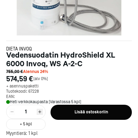
DIETA INVOQ
Vedensuodatin HydroShield XL
6000 Invoq, WS A-2-C
755,00 €
Alennus
24
%
574,59 €
[
alv 0%
]
+ asennuspaketti
Tuotekoodi:
67228
EAN:
Heti verkkokaupasta [Varastossa 5 kpl]
1
Lisää ostoskoriin
+
5
kpl
Myyntierä:
1
kpl