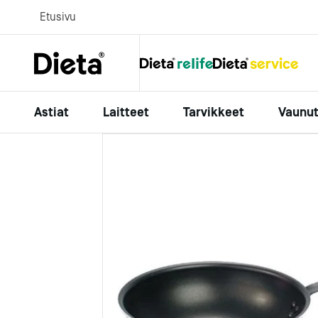
Etusivu
Astiat
Laitteet
Tarvikkeet
Vaunut
Suosittelemme
Suosittelemme
Suosittelemme
Suosittelemme
Suosittelemme
Tarjoiluasti
Pienlaitteet
Keittiövälin
Tasovaunut
Relife astiat
Johdevaunu
Relife vaunu
Vadit ja lautas
Kahvilaitteet
Keittiöveitset
Tarjoiluvau
kalusteet
Tarjoilupadat
Sauvasekoitti
Leikkuulaudat
Kulho syvä soikea Craft
Silikomart silikonivuoka 1,5
Kylmälasikko Dieta Serve
Perkolaattori Uniq beige 7 L
Varastovaunu VM1000/4
vihreä 18 cm
L
Cubico 80.1.D
Hyllyt
Tarjoilupannut
Mikroaaltouuni
Sakset
135,00 €
521,09 €
163,00 €
732,00 €
[alv 0%]
[alv 0%]
19,21 €
25,91 €
2 900,00 €
24,92 €
32,64 €
6 910,00 €
[alv 0%]
[alv 0%]
[alv 0%]
Jalustat ja 
Kaatimet
Vaa'at
Leikkurit, raas
Lisää
Lisää
Lisää
Lisää
Lisää
Juoma-annoste
Vihannesleikkur
survimet
Purkit ja ruuku
kutterit
Pihdit ja atulat
Sokerikot ja k
Blenderit
Paistinlastat
Lautaset
Yleiskoneet
Kauhat
Kulho Line harmaa Ø 21,5
Vetolaatikkojääkaappi
Korikuljetinastianpesukone
Verkkosiivilä rst Ø 18 cm
Johdevaunu 600x400 cm
cm 1,88 L
Dieta Serve
Meiko UPster K-S 200