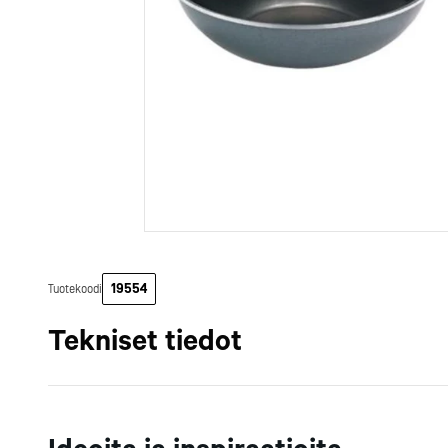
Matalat lautas
Taikinakoneet
Pientyövälinee
10,26 €
441,91 €
12,91 €
571,00 €
[alv 0%]
[alv 0%]
53,05 €
1 990,00 €
14 900,00 €
64,26 €
3 670,00 €
35 190,00 €
[alv 0%]
[alv 0%]
[alv 0%]
Syvät lautaset
Leikkelekonee
Keittiökulhot j
Lisää
Lisää
Lisää
Lisää
Lisää
Sirkulaattorit j
Siivilät, lävikö
vakuumikonee
Raapat ja harja
Lihamyllyt
Nuolijat ja mel
Suolausaltaat
Kastikepullot j
Tarjoiluvat rsti vintage
Lämpöhyllykkö United
Tarjoilutarjotin musta
Rst-työpöytä ECO 1600 x
33x23,5 cm
MU62AQV/997, rst
35,5x28 cm
600 x 850 mm, avojalusta
Mittarit
annostelijat
56,42 €
36,74 €
318,86 €
4 654,50 €
Kaikki
relife
Tilaa uutiski
83,12 €
6 950,00 €
43,65 €
468,00 €
Lämpösäteilijä
Pizzatarvikkee
[alv 0%]
[alv 0%]
[alv 0%]
[alv 0%]
Lisää
Lisää
Lisää
Lisää
Lämpö- ja kyl
Patakintaat, -l
Keittopadat
pannunaluset
Pastakeittimet
Esiliinat ja teks
Sitruspusertim
Muut keittiövä
mehulingot
Veitsenteroitt
19554
Tuotekoodi
Tarjoiluväli
Jäämurskaime
Kaikki
Kaikki
astiat
vaunut ja kalusteet
Tilaa uutiski
Tilaa uutiski
Sämpylä- ja
Kauhat
Tekniset tiedot
leivänpaahtim
Tarjoilupihdit
Kuorimakonee
Ottimet
Mitat
Rasiansulkijat 
Kakkulapiot
Pituus (mm): 280
kuumasaumaa
Muut tarjoiluv