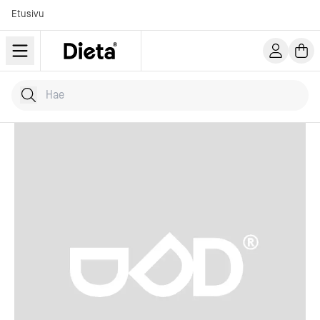
Etusivu
Hae tuotteita
Kirjoita hakusana...