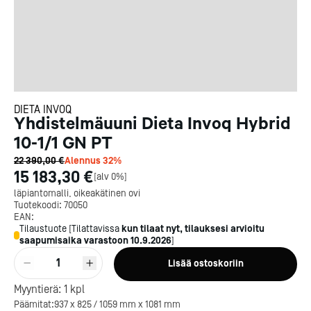
DIETA INVOQ
Yhdistelmäuuni Dieta Invoq Hybrid
10-1/1 GN PT
22 390,00 €
Alennus
32
%
15 183,30 €
[
alv 0%
]
läpiantomalli, oikeakätinen ovi
Tuotekoodi:
70050
EAN:
Tilaustuote
[
Tilattavissa
kun tilaat nyt, tilauksesi arvioitu
saapumisaika varastoon
10.9.2026
]
1
Lisää ostoskoriin
Myyntierä:
1
kpl
Päämitat:937 x 825 / 1059 mm x 1081 mm