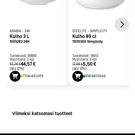
ARABIA
-
24H
STEELITE
-
SIMPLICITY
Kulho 3 L
Kulho 89 cl
1005282 24H
11010309 Simplicity
Tuotekoodi:
66665
Tuotekoodi:
18913
Myyntierä:
2
kpl
Myyntierä:
6
kpl
44,57 €
5,50 €
62,28 €
12,09 €
[alv 0%]
[alv 0%]
Tilaustuote
Varastossa
Viimeksi katsomasi tuotteet