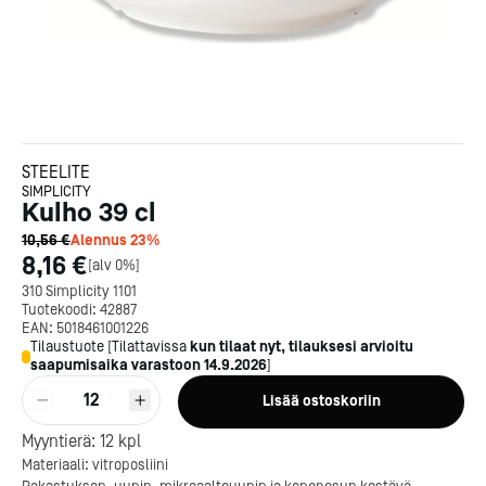
STEELITE
SIMPLICITY
Kulho 39 cl
10,56 €
Alennus
23
%
8,16 €
[
alv 0%
]
310 Simplicity 1101
Tuotekoodi:
42887
EAN:
5018461001226
Tilaustuote
[
Tilattavissa
kun tilaat nyt, tilauksesi arvioitu
saapumisaika varastoon
14.9.2026
]
12
Lisää ostoskoriin
Myyntierä:
12
kpl
Kotipizza on vuonna 1987
Materiaali: vitroposliini
perustettu yritys, jolla on yli