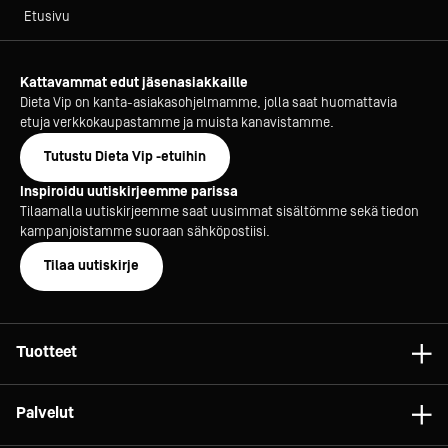
Etusivu
Kattavammat edut jäsenasiakkaille
Dieta Vip on kanta-asiakasohjelmamme, jolla saat huomattavia
etuja verkkokaupastamme ja muista kanavistamme.
Tutustu Dieta Vip -etuihin
Inspiroidu uutiskirjeemme parissa
Tilaamalla uutiskirjeemme saat uusimmat sisältömme sekä tiedon
kampanjoistamme suoraan sähköpostiisi.
Tilaa uutiskirje
Tuotteet
Astiat
Palvelut
Laitteet