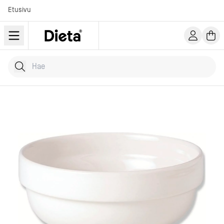
Etusivu
Hae tuotteita
Kirjoita hakusana...