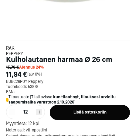
RAK
PEPPERY
Kulholautanen harmaa Ø 26 cm
15,76 €
Alennus
24
%
11,94 €
[
alv 0%
]
BUBC26PGY Peppery
Tuotekoodi:
53878
EAN:
Tilaustuote
[
Tilattavissa
kun tilaat nyt, tilauksesi arvioitu
saapumisaika varastoon
2.10.2026
]
12
Lisää ostoskoriin
Kotipizza on vuonna 1987
Myyntierä:
12
kpl
perustettu yritys, jolla on yli
Materiaali: vitroposliini
300 ravintolaa eri puolella