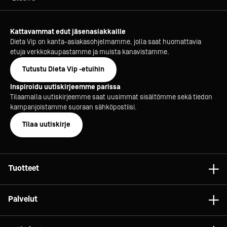
Kattavammat edut jäsenasiakkaille
Dieta Vip on kanta-asiakasohjelmamme, jolla saat huomattavia
etuja verkkokaupastamme ja muista kanavistamme.
Tutustu Dieta Vip -etuihin
Inspiroidu uutiskirjeemme parissa
Tilaamalla uutiskirjeemme saat uusimmat sisältömme sekä tiedon
kampanjoistamme suoraan sähköpostiisi.
Tilaa uutiskirje
Tuotteet
Astiat
Palvelut
Laitteet
Konsultointi