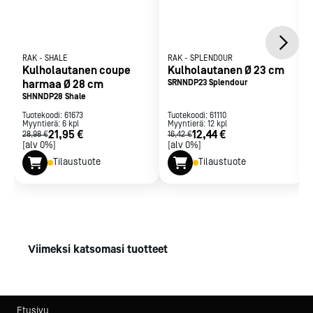
RAK
-
SHALE
RAK
-
SPLENDOUR
Kulholautanen coupe
Kulholautanen Ø 23 cm
harmaa Ø 28 cm
SRNNDP23 Splendour
SHNNDP28 Shale
Tuotekoodi:
61673
Tuotekoodi:
61110
Myyntierä:
6
kpl
Myyntierä:
12
kpl
21,95 €
12,44 €
28,98 €
16,42 €
[alv 0%]
[alv 0%]
Tilaustuote
Tilaustuote
Viimeksi katsomasi tuotteet
Etusivu