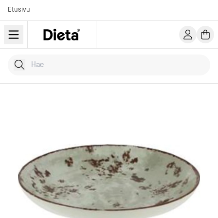
Etusivu
Hae tuotteita
Kirjoita hakusana...