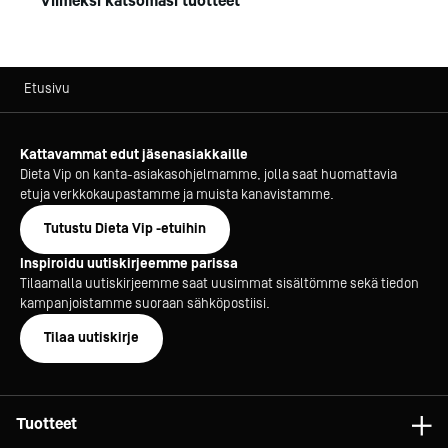
Viimeksi katsomasi tuotteet
pesuveden kierrättäminen
ohjelman aikana.Pesu- ja huuhteluaine ovat kätevästi
samassa patruunassa - ei suoraa kontaktia
kemikaaleihin.
Etusivu
Uunikammion kulmat on pyöristetty. Etulasi avautuu
ilman työkaluja puhdistustuksen helpottamiseksi.
Kattavammat edut jäsenasiakkaille
Dieta Vip on kanta-asiakasohjelmamme, jolla saat huomattavia
Käyttöliittymä on helposti omaksuttava Wtouch-
etuja verkkokaupastamme ja muista kanavistamme.
kosketusnäyttö.Kielivalikossa on useita eri kieliä, ml.
suomen kieli.
Tutustu Dieta Vip -etuihin
Omat reseptit voi tallentaa laitteen muistiin,
Inspiroidu uutiskirjeemme parissa
reseptiikan siirto ja ohjelmapäivitykset tapahtuvat
Tilaamalla uutiskirjeemme saat uusimmat sisältömme sekä tiedon
USB:n avulla.
kampanjoistamme suoraan sähköpostiisi.
Tilaa uutiskirje
Uuni on varustettu täysautomaattisella lauhduttavalla
höyrykuvulla, mikä vähentää käyttöympäristön
lämpökuormaa, sekä jalustalla, johon mahtuu 2 x 10
leivontapeltiä.
Tuotteet