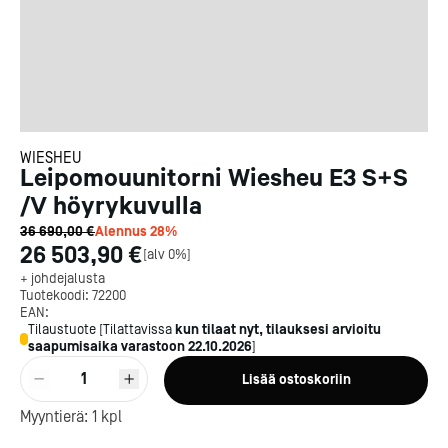
WIESHEU
Leipomouunitorni Wiesheu E3 S+S
/V höyrykuvulla
36 690,00 €
Alennus
28
%
26 503,90 €
[
alv 0%
]
+ johdejalusta
Tuotekoodi:
72200
EAN:
Tilaustuote
[
Tilattavissa
kun tilaat nyt, tilauksesi arvioitu
saapumisaika varastoon
22.10.2026
]
1
Lisää ostoskoriin
Myyntierä:
1
kpl