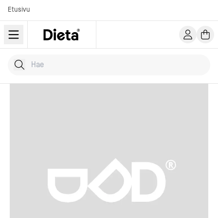
Etusivu
Hae tuotteita
Kirjoita hakusana...