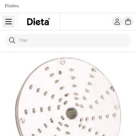
Etusivu
Hae tuotteita
Kirjoita hakusana...