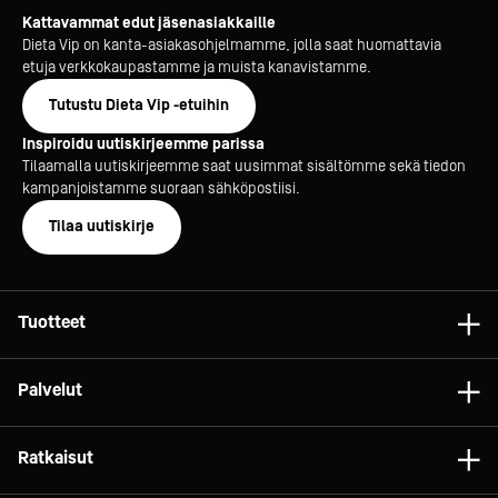
Kattavammat edut jäsenasiakkaille
Dieta Vip on kanta-asiakasohjelmamme, jolla saat huomattavia
etuja verkkokaupastamme ja muista kanavistamme.
Tutustu Dieta Vip -etuihin
Inspiroidu uutiskirjeemme parissa
Tilaamalla uutiskirjeemme saat uusimmat sisältömme sekä tiedon
kampanjoistamme suoraan sähköpostiisi.
Tilaa uutiskirje
Tuotteet
Astiat
Palvelut
Laitteet
Konsultointi
Tarvikkeet
Ratkaisut
Projektit
Vaunut ja kalusteet