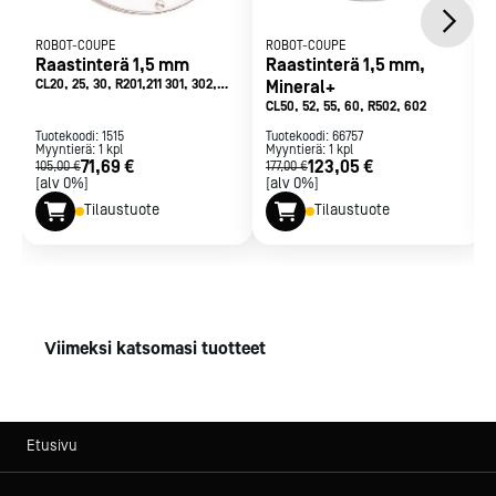
ROBOT-COUPE
ROBOT-COUPE
Raastinterä 1,5 mm
Raastinterä 1,5 mm,
CL20, 25, 30, R201,211 301, 302,
Mineral+
401, 402
CL50, 52, 55, 60, R502, 602
Tuotekoodi:
1515
Tuotekoodi:
66757
Myyntierä:
1
kpl
Myyntierä:
1
kpl
71,69 €
123,05 €
105,00 €
177,00 €
[alv 0%]
[alv 0%]
Tilaustuote
Tilaustuote
Viimeksi katsomasi tuotteet
Etusivu