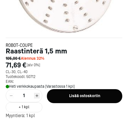
ROBOT-COUPE
Raastinterä 1,5 mm
105,00 €
Alennus
32
%
71,69 €
[
alv 0%
]
CL-30, CL-40
Tuotekoodi:
50712
EAN:
Heti verkkokaupasta [Varastossa 1 kpl]
1
Lisää ostoskoriin
Kotipizza on vuonna 1987
perustettu yritys, jolla on yli
+
1
kpl
300 ravintolaa eri puolella
Myyntierä:
1
kpl
Suomea. Dieta on tehnyt
Michelin-tähdet jaettii
Kotipizzan kanssa pitkään
maanantaina 27.5. Helsing