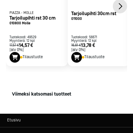
PIAZZA
-
MOLLE
Tarjoilupihti 30cm rst
Tarjoilupihti rst 30 cm
011000
010800 Molle
Tuotekoodi:
49529
Tuotekoodi:
56671
Myyntierä:
12
kpl
Myyntierä:
12
kpl
14,57 €
13,78 €
17,57 €
16,61 €
[alv 0%]
[alv 0%]
Tilaustuote
Tilaustuote
Viimeksi katsomasi tuotteet
Etusivu