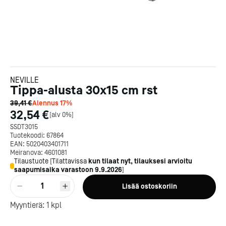
NEVILLE
Tippa-alusta 30x15 cm rst
39,41 €
Alennus
17
%
32,54 €
[
alv 0%
]
SSDT3015
Tuotekoodi:
67864
EAN:
5020403401711
Meiranova:
4601081
Tilaustuote
[
Tilattavissa
kun tilaat nyt, tilauksesi arvioitu
saapumisaika varastoon
9.9.2026
]
Kotipizza on vuonna 1987
1
Lisää ostoskoriin
perustettu yritys, jolla on yli
300 ravintolaa eri puolella
Myyntierä:
1
kpl
Suomea. Dieta on tehnyt
Michelin-tähdet jaettii
Kotipizzan kanssa pitkään
maanantaina 27.5. Helsing