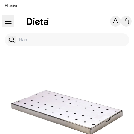
Etusivu
Hae tuotteita
Kirjoita hakusana...