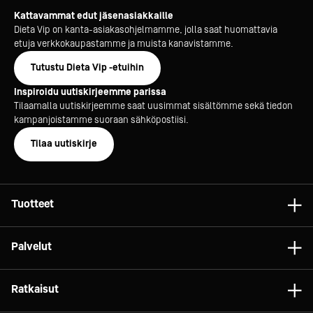
Kattavammat edut jäsenasiakkaille
Dieta Vip on kanta-asiakasohjelmamme, jolla saat huomattavia
etuja verkkokaupastamme ja muista kanavistamme.
Tutustu Dieta Vip -etuihin
Inspiroidu uutiskirjeemme parissa
Tilaamalla uutiskirjeemme saat uusimmat sisältömme sekä tiedon
kampanjoistamme suoraan sähköpostiisi.
Tilaa uutiskirje
Tuotteet
Astiat
Palvelut
Laitteet
Konsultointi
Tarvikkeet
Ratkaisut
Projektit