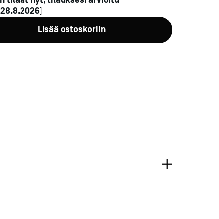
n tilaat nyt, tilauksesi arvioitu
n
28.8.2026
]
Lisää ostoskoriin
a-