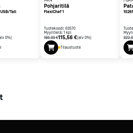
MKN
FISK
n
Pohjaritilä
Pat
met
7USB/Tall
FlexiChef 1
1026
t
Tuotekoodi:
63570
Tuot
Myyntierä:
1
kpl
Myyn
115,56 €
alv 0%]
193,00 €
[alv 0%]
322,0
e
Tilaustuote
rje
Liity Vip-asiakkaaksi
t