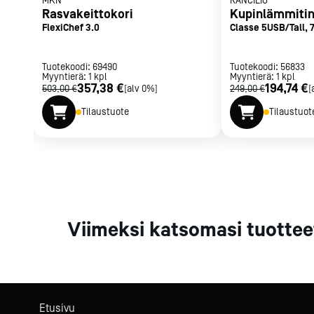
MKN
RANCILIO
Parilat ja
Rasvakeittokori
Kupinlämmiti
rasvakeitti
FlexiChef 3.0
Classe 5USB/Tall, 
Rasvakeittime
Parilat
Tuotekoodi:
69490
Tuotekoodi:
56833
Myyntierä:
1
kpl
Myyntierä:
Kierrätys
1
kpl
357,38 €
194,74 €
503,00 €
[alv 0%]
249,00 €
[
Tilaustuote
Tilaustuot
Kaikki
laitteet
Tilaa uutiski
Viimeksi katsomasi tuottee
Etusivu