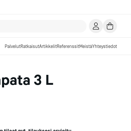
Palvelut
Ratkaisut
Artikkelit
Referenssit
Meistä
Yhteystiedot
pata 3 L