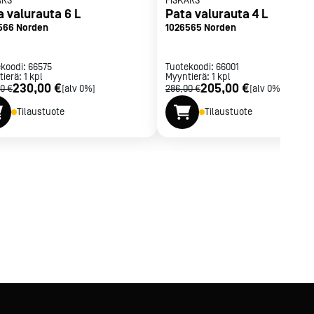
ARS
FISKARS
a valurauta 6 L
Pata valurauta 4 L
566 Norden
1026565 Norden
ekoodi:
66575
Tuotekoodi:
66001
tierä:
1
kpl
Myyntierä:
1
kpl
230,00 €
205,00 €
0 €
[alv 0%]
286,00 €
[alv 0%]
Tilaustuote
Tilaustuote