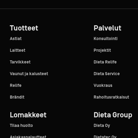
Tuotteet
Palvelut
Astiat
Konsultointi
Laitteet
Projektit
Tarvikkeet
Dieta Relife
Vaunut ja kalusteet
Dieta Service
Relife
Vuokraus
Brändit
Rahoitusratkaisut
Lomakkeet
Dieta Group
Tilaa huolto
Dieta Oy
Asiakaspalautteet
Dietatec Oy