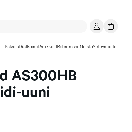
Palvelut
Ratkaisut
Artikkelit
Referenssit
Meistä
Yhteystiedot
ed AS300HB
idi-uuni
]