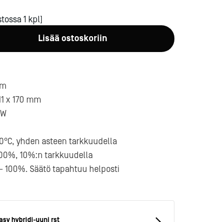
tossa 1 kpl]
Lisää ostoskoriin
mm
a-
11 x 170 mm
kW
80°C, yhden asteen tarkkuudella
100%, 10%:n tarkkuudella
- 100%. Säätö tapahtuu helposti
sy hybridi-uuni rst