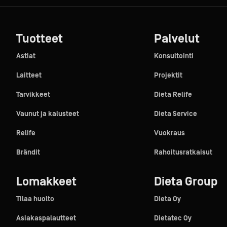
Tuotteet
Palvelut
Astiat
Konsultointi
Laitteet
Projektit
Tarvikkeet
Dieta Relife
Vaunut ja kalusteet
Dieta Service
Relife
Vuokraus
Brändit
Rahoitusratkaisut
Lomakkeet
Dieta Group
Tilaa huolto
Dieta Oy
Asiakaspalautteet
Dietatec Oy