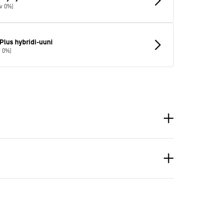
lv 0%]
lus hybridi-uuni
v 0%]