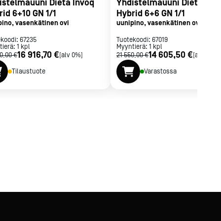
istelmäuuni Dieta Invoq
Yhdistelmäuuni Dieta Inv
rid 6+10 GN 1/1
Hybrid 6+6 GN 1/1
pino, vasenkätinen ovi
uunipino, vasenkätinen ovi
ekoodi:
67235
Tuotekoodi:
67019
tierä:
1
kpl
Myyntierä:
1
kpl
16 916,70 €
14 605,50 €
0,00 €
[alv 0%]
21 550,00 €
[alv 0%]
Tilaustuote
Varastossa
, paistojalusta paistoalustalle/pizzakivelle,