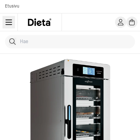
Etusivu
Hae tuotteita
Kirjoita hakusana...