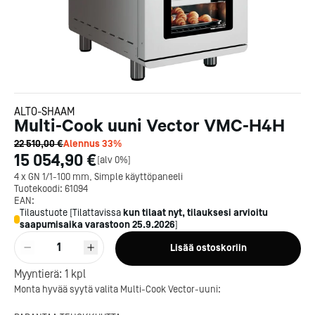
ALTO-SHAAM
Multi-Cook uuni Vector VMC-H4H
22 510,00 €
Alennus
33
%
15 054,90 €
[
alv 0%
]
4 x GN 1/1-100 mm, Simple käyttöpaneeli
Tuotekoodi:
61094
EAN:
Tilaustuote
[
Tilattavissa
kun tilaat nyt, tilauksesi arvioitu
saapumisaika varastoon
25.9.2026
]
1
Lisää ostoskoriin
Myyntierä:
1
kpl
Monta hyvää syytä valita Multi-Cook Vector-uuni: