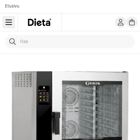
Etusivu
Hae tuotteita
Kirjoita hakusana...