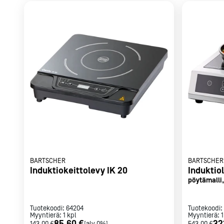
Parilat ja
rasvakeitti
Rasvakeittime
Parilat
Kierrätys
Kaikki
laitteet
Tilaa uutiski
BARTSCHER
BARTSCHER
Induktiokeittolevy IK 20
Induktiol
pöytämalli, 
Tuotekoodi:
64204
Tuotekoodi:
Myyntierä:
1
kpl
Myyntierä:
1
85,60 €
32