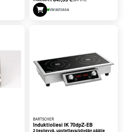
1 730,00 €
[alv 0%]
Varastossa
BARTSCHER
Induktioliesi IK 70dpZ-EB
2 liesilevyä, upotettava/pöydän päälle