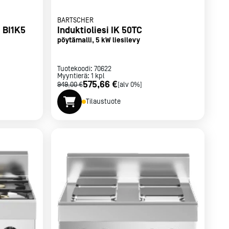
BARTSCHER
 BI1K5
Induktioliesi IK 50TC
pöytämalli, 5 kW liesilevy
Tuotekoodi:
70622
Myyntierä:
1
kpl
575,66 €
949,00 €
[alv 0%]
Tilaustuote