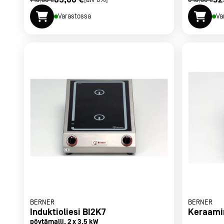
143,00 €
[alv 0%]
543,00 €
Varastossa
Va
BERNER
BERNER
Induktioliesi BI2K7
Keraamin
pöytämalli, 2 x 3,5 kW