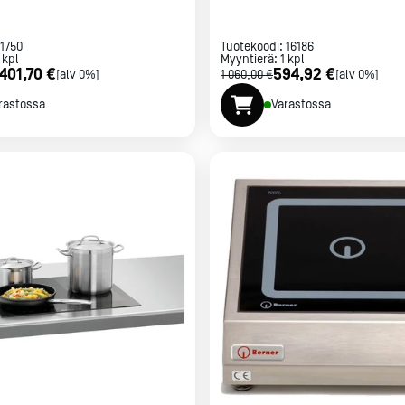
1750
Tuotekoodi:
16186
kpl
Myyntierä:
1
kpl
 401,70 €
594,92 €
[alv 0%]
1 060,00 €
[alv 0%]
rastossa
Varastossa