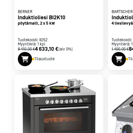
BERNER
BARTSCHER
Induktioliesi BI2K10
Induktiol
pöytämalli, 2 x 5 kW
4 liesilevy
integroitav
Tuotekoodi:
9252
Tuotekoodi:
Myyntierä:
1
kpl
Myyntierä:
1
4 633,10 €
8
8 410,00 €
[alv 0%]
1 400,00 €
Tilaustuote
Ti