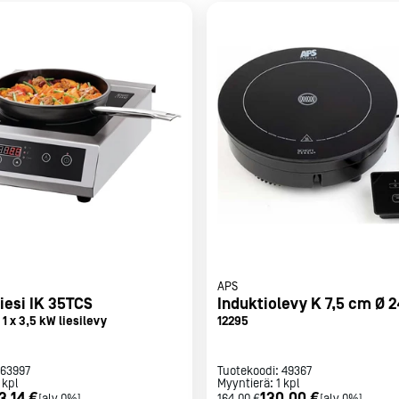
met
t
rje
Liity Vip-asiakkaaksi
APS
iesi IK 35TCS
Induktiolevy K 7,5 cm Ø 
1 x 3,5 kW liesilevy
12295
63997
Tuotekoodi:
49367
kpl
Myyntierä:
1
kpl
3,14 €
130,00 €