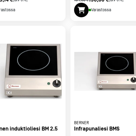
[alv 0%]
164,00 €
[alv 0%]
rastossa
Varastossa
BERNER
en induktioliesi BM 2.5
Infrapunaliesi BMS