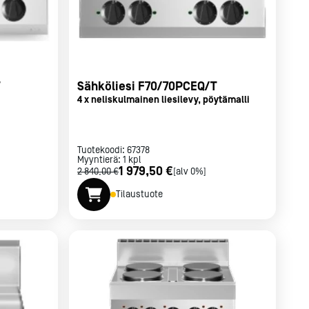
Sähköliesi F70/70PCEQ/T
4 x neliskulmainen liesilevy, pöytämalli
Tuotekoodi:
67378
Myyntierä:
1
kpl
1 979,50 €
2 840,00 €
[alv 0%]
Tilaustuote