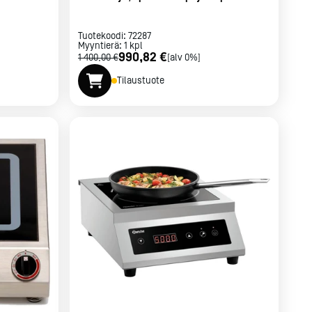
Tuotekoodi:
72287
Myyntierä:
1
kpl
990,82 €
1 400,00 €
[alv 0%]
Tilaustuote