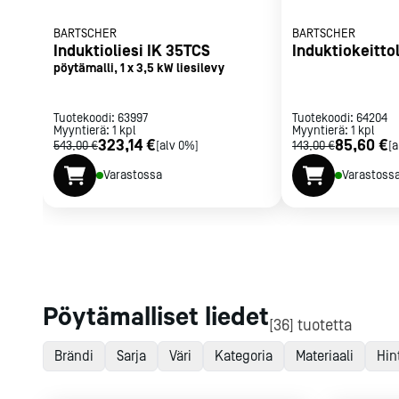
Sirottimet, 
Muut pienlaitt
Jäätelö- ja
mausteikot
BARTSCHER
BARTSCHER
gelatolaitte
Induktioliesi IK 35TCS
Induktiokeitto
Sirottimet
pöytämalli, 1 x 3,5 kW liesilevy
Jäätelökoneet
Maustemyllyt
Purkituskonee
Mausteikot
Jäätelöaltaat j
Tuotekoodi:
63997
Tuotekoodi:
64204
Myyntierä:
1
kpl
Myyntierä:
1
kpl
Gelatovitriinit
323,14 €
85,60 €
543,00 €
[alv 0%]
143,00 €
[a
Kylmäsäilytysl
Kaikki
tarvikkeet
Tilaa uutiski
Varastossa
Varastoss
Kypsytyskone
Pastörointikon
Ruoankulje
Ruoankuljetusl
kassit
Ruoankuljetu
Hajautetun ru
Pöytämalliset liedet
[36] tuotetta
vaunut
Keskitetyn ru
Brändi
Sarja
Väri
Kategoria
Materiaali
Hin
vaunut
Jakeluhihnat