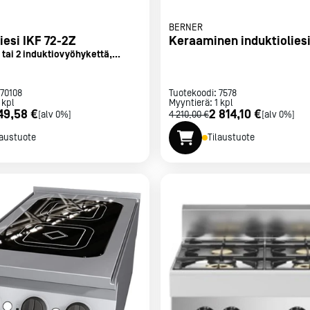
BERNER
iesi IKF 72-2Z
Keraaminen induktioliesi
ä tai 2 induktiovyöhykettä,
70108
Tuotekoodi:
7578
kpl
Myyntierä:
1
kpl
49,58 €
2 814,10 €
[alv 0%]
4 210,00 €
[alv 0%]
laustuote
Tilaustuote