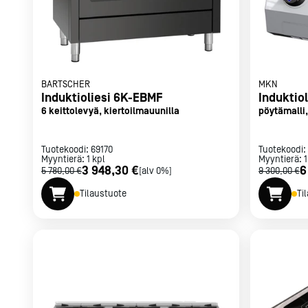
BARTSCHER
MKN
Induktioliesi 6K-EBMF
Induktiol
6 keittolevyä, kiertoilmauunilla
pöytämalli,
Tuotekoodi:
69170
Tuotekoodi:
Myyntierä:
1
kpl
Myyntierä:
1
3 948,30 €
6
5 780,00 €
[alv 0%]
9 300,00 €
Tilaustuote
Ti