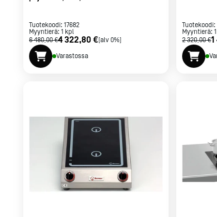
Tuotekoodi:
17682
Tuotekoodi:
Myyntierä:
1
kpl
Myyntierä:
1
4 322,80 €
1
6 480,00 €
[alv 0%]
2 320,00 €
Varastossa
Va