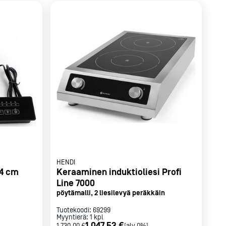
HENDI
24 cm
Keraaminen induktioliesi Profi
Line 7000
pöytämalli, 2 liesilevyä peräkkäin
Tuotekoodi:
69299
Myyntierä:
1
kpl
1 047,53 €