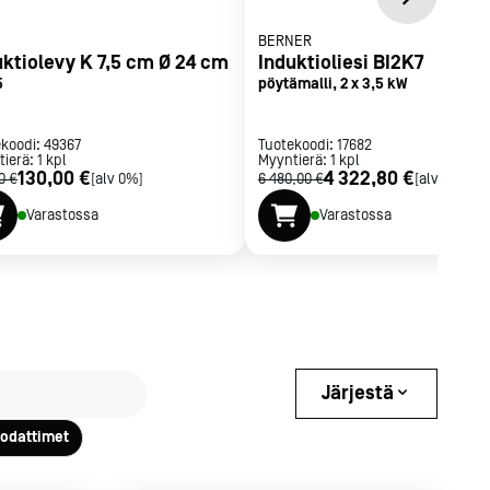
BERNER
uktiolevy K 7,5 cm Ø 24 cm
Induktioliesi BI2K7
5
pöytämalli, 2 x 3,5 kW
ekoodi:
49367
Tuotekoodi:
17682
tierä:
1
kpl
Myyntierä:
1
kpl
130,00 €
4 322,80 €
0 €
[alv 0%]
6 480,00 €
[alv 0%]
Varastossa
Varastossa
Järjestä
uodattimet