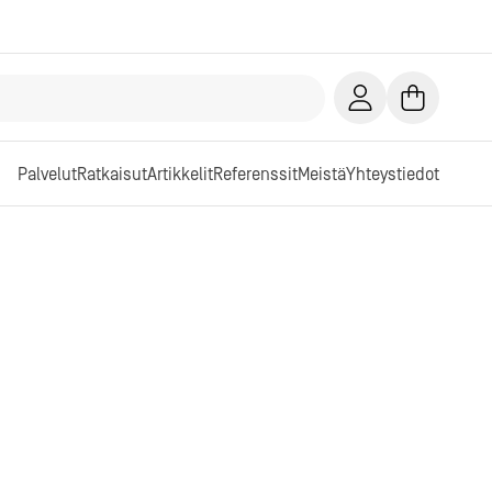
Palvelut
Ratkaisut
Artikkelit
Referenssit
Meistä
Yhteystiedot